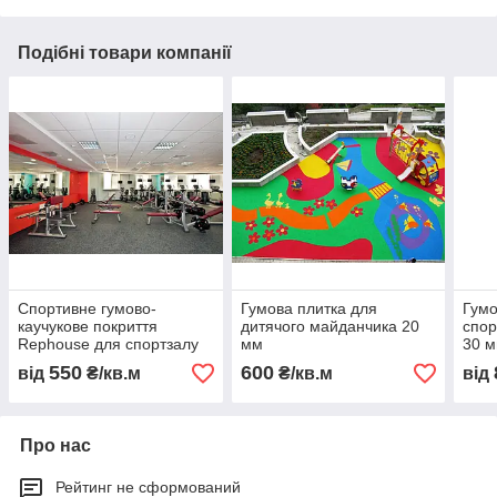
Подібні товари компанії
Спортивне гумово-
Гумова плитка для
Гумо
каучукове покриття
дитячого майданчика 20
спор
Rephouse для спортзалу
мм
30 
(Нідерланди)
550
600
від
₴/кв.м
₴/кв.м
від
Про нас
Рейтинг не сформований