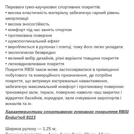
Переваги гумо-каучукових спортивних покриттів:
• висока еластичність матеріалу забезпечує гарний рівень
амортизації
• висока зносостійкість
• комфорт під час занять спортом
• протиковзна поверхня
• шумопоглинальний ефект
• виробляється в рулонах і плитці, тому його легко укладати
• экологически безвредно
• великий вибір дизайнів, різні варіанти товщини покриття
• легковідновлюване покриття
Покриття RBSI також може застосовуватися в приміщенні
побутового та комерційного призначення, де потрібне
покриття, що витримує екстремальні навантаження,
забезпечує максимальний комфорт і протиковзну поверхню:
тренажерні зали, тераси, поверхню навколо чаш закритих і
відкритих басейнів, коридори, зали очікування аеропортів і
вокзалів та ін.
Характеристики спортивного гумового покриття RBSI
Endur'roll 8113
Ширина рулону — 1,25 м;