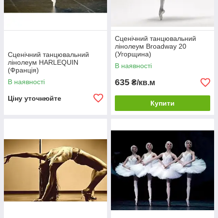
Сценічний танцювальний
лінолеум Broadway 20
(Угорщина)
Cценічний танцювальний
лінолеум HARLEQUIN
В наявності
(Франція)
635
В наявності
₴/кв.м
Ціну уточнюйте
Купити