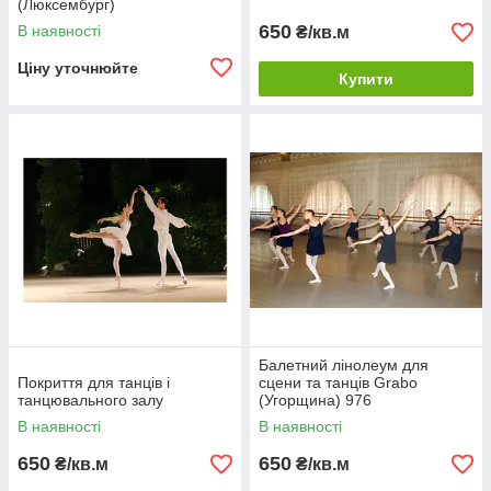
(Люксембург)
650
В наявності
₴/кв.м
Ціну уточнюйте
Купити
Балетний лінолеум для
Покриття для танців і
сцени та танців Grabo
танцювального залу
(Угорщина) 976
В наявності
В наявності
650
650
₴/кв.м
₴/кв.м