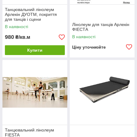
Танцювальний лінолеум
Арлекін ДУОTM, покриття
для танців і сцени
Лінолеум для танців Арлекін
В наявності
ФІЕСТА
980
В наявності
₴/кв.м
Ціну уточнюйте
Купити
Танцювальний лінолеум
FIESTA