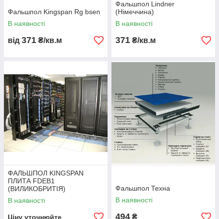
Фальшпол Lindner
Фальшпол Kingspan Rg bsen
(Німеччина)
В наявності
В наявності
371
371
від
₴/кв.м
₴/кв.м
ФАЛЬШПОЛ KINGSPAN
ПЛИТА FDEB1
Фальшпол Техна
(ВИЛИКОБРИТІЯ)
В наявності
В наявності
494
₴
Ціну уточнюйте