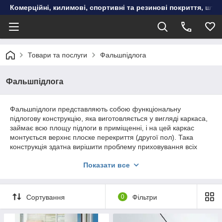
Комерційні, килимові, спортивні та резинові покриття, шту
Товари та послуги
Фальшпідлога
Фальшпідлога
Фальшпідлоги представляють собою функціональну
підлогову конструкцію, яка виготовляється у вигляді каркаса,
займає всю площу підлоги в приміщенні, і на цей каркас
монтується верхнє плоске перекриття (другої пол). Така
конструкція здатна вирішити проблему приховування всіх
наявних інженерних комунікацій (телефонних та
Показати все
електромереж, водопостачання, каналізації, повітропроводів)
і при цьому виконувати роль повноцінного підлоги.
Фальшпідлога вирішує серйозні завдання великих міст, а
саме: дає можливість економити простір в різних за
Сортування
0
Фільтри
розмірами приміщеннях. Пристрій фальшпола повинно
відповідати дуже високої міцності і надійності, так як має