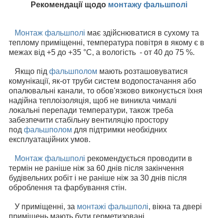
Рекомендації щодо
монтажу фальшполі
Монтаж фальшполі
має здійснюватися в сухому та
теплому приміщенні, температура повітря в якому є в
межах від +5 до +35 °C, а вологість - от 40 до 75 %.
Якщо під
фальшполом
мають розташовуватися
комунікації, як-от труби систем водопостачання або
опалювальні канали, то обов'язково виконується їхня
надійна теплоізоляція, щоб не виникла чималі
локальні перепади температури, також треба
забезпечити стабільну вентиляцію простору
под
фальшполом
для підтримки необхідних
експлуатаційних умов.
Монтаж фальшполі
рекомендується проводити в
термін не раніше ніж за 60 днів після закінчення
будівельних робіт і не раніше ніж за 30 днів після
оброблення та фарбування стін.
У приміщенні, за
монтажі фальшполі
, вікна та двері
приміщень мають бути герметизовані.