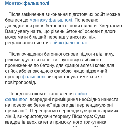
Монтаж фальшполі
Після закінчення виконання підготовчих робіт можна
братися до
монтажу фальшполі
. Попереднє
дослідження рівня бетонної основи підлоги. Звертаємо
Вашу увагу на те, що рівень бетонної основи підлоги
може мати більший перепад у висотах, ніж
регулювання висоти
стійок фальшполі
.
Після очищення бетонної основи підлоги від пилу,
рекомендується нанести ґрунтовку глибокого
проникнення по бетону, для кращої адгезії клею для
стійок або епоксидною фарбою, якщо підземний
простір
фальшполі
використовуватиметься як
повітропровід.
Перед початком встановлення
стійок
фальшполі
всередині приміщення необхідно нанести
на поверхню бетонної підлоги дві перпендикулярні
прямі лінії. Перевіряємо перпендикулярність прямих
ліній, використовуючи теорему Піфагора: Сума
квадратів двох катетів прямокутного трикутника