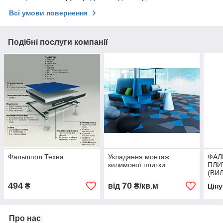
Всі умови повернення
Подібні послуги компанії
Фальшпол Техна
Укладання монтаж
ФАЛ
килимової плитки
ПЛИ
(ВИ
494
70
₴
від
₴/кв.м
Цін
Про нас