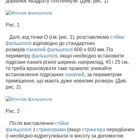
дорівнює квадрату гіпотеннузи. (Див. рис. 1)
Рис. 1
Далі, від точки О (см. рис. 1), розставляємо
стійки
фальшполі
відповідно до стандартних
розмірів
панелей фальшполі
600 х 600 мм. По
периметру
фальшполі
, якщо необхідно встановити
підрізані панелі різної ширини, наприклад, 45 і 25 см,
то треба враховувати таке правило: уникайте
встановлення підрізаних
панелей
, за периметром
приміщення, що мають дуже невеликі розміри. (Див.
рис. 2)
Рис. 2
Після виставлення
стійок
фальшполі
з
стрингерами
(якщо
стрингера
передбачен
і) необхідно відрегулювати їх висоту за допомогою