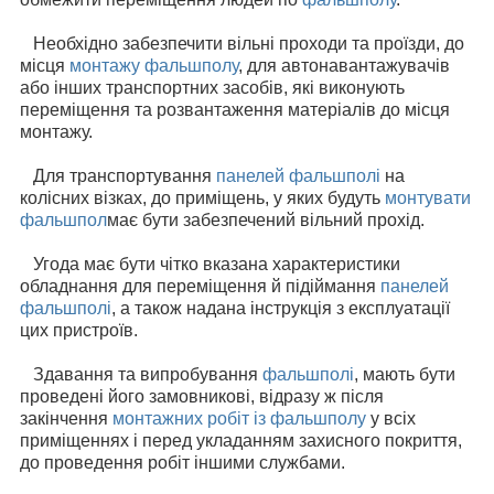
Необхідно забезпечити вільні проходи та проїзди, до
місця
монтажу фальшполу
, для автонавантажувачів
або інших транспортних засобів, які виконують
переміщення та розвантаження матеріалів до місця
монтажу.
Для транспортування
панелей фальшполі
на
колісних візках, до приміщень, у яких будуть
монтувати
фальшпол
має бути забезпечений вільний прохід.
Угода має бути чітко вказана характеристики
обладнання для переміщення й підіймання
панелей
фальшполі
, а також надана інструкція з експлуатації
цих пристроїв.
Здавання та випробування
фальшполі
, мають бути
проведені його замовникові, відразу ж після
закінчення
монтажних робіт із фальшполу
у всіх
приміщеннях і перед укладанням захисного покриття,
до проведення робіт іншими службами.