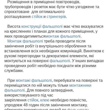
Розміщення в приміщенні повітроводів,
трубопроводів і розеток має бути чітко узгоджене та
спроєктоване для оптимального
розташування
стійок
и
стрингерів
.
Висота
конструкції фальшполі
має чітко вказуватися
на кресленнях і планах для кожного приміщення, у
яких проводитиметься
монтаж фальшполі
.
Монтаж фальшполі
треба проводити після
закінчення робіт із внутрішнього оброблення та
встановлення всіх необхідних комунікацій. Винятком є
рухомі перегородки та декоративні елементи, які
монтуються на поверхні
фальшполі
. У інших випадках
проведених робіт необхідно поєднати між різними
службами.
При
монтажі фальшполі
, перебувати на поверхні та
переміщатися по ній можуть тільки
монтажники
фальшполі
. Для повного затвердіння,
використовуваного під час
закріплення
стійок
,
клею
необхідно повністю,
упродовж 48 годин після закінчення монтажу,
обмежити переміщення людей по
фальшполу
.