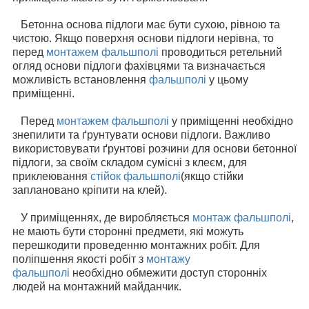
Бетонна основа підлоги має бути сухою, рівною та
чистою. Якщо поверхня основи підлоги нерівна, то
перед
монтажем фальшполі
проводиться ретельний
огляд основи підлоги фахівцями та визначається
можливість встановлення
фальшполі
у цьому
приміщенні.
Перед
монтажем фальшполі
у приміщенні необхідно
знепилити та ґрунтувати основи підлоги. Важливо
використовувати ґрунтові розчини для основи бетонної
підлоги, за своїм складом сумісні з клеєм, для
приклеювання
стійок фальшполі
(якщо стійки
заплановано кріпити на клей).
У приміщеннях, де виробляється
монтаж фальшполі
,
не мають бути сторонні предмети, які можуть
перешкодити проведенню монтажних робіт. Для
поліпшення якості робіт з
монтажу
фальшполі
необхідно обмежити доступ сторонніх
людей на монтажний майданчик.