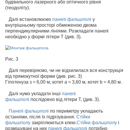
будівельного лазерного або оптичного рівня
(теодоліту).
Далі встановлюємо
панелі фальшполі
у
внутрішньому просторі обмеженою двома
перпендикулярними лініями. Розкладати панелі
необхідно у формі літери Т (див. 3).
Рис. 3
Далі перевіряємо, чи не відхилилася вся конструкція
від прямокутної форми (див. рис. 3)
Гіпотенуза з = 6,00 м, котет a = 3,60 м, котет b = 4,80 м.
Далі нумо укладати інші
панелі
фальшполі
послідовно від літери Т, (див. 3).
Панелі фальшполі
по периметру укладають
останніми, після їх підрізування.
Стійки
фальшполу
закріплюються клею.
Стійки фальшполу
і
розміщувані на них
панелі фальшполі
потрібно