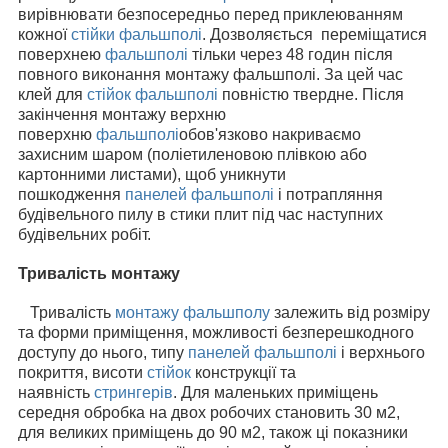
вирівнювати безпосередньо перед приклеюванням
кожної
стійки фальшполі
. Дозволяється переміщатися
поверхнею
фальшполі
тільки через 48 годин після
повного виконання монтажу фальшполі. За цей час
клей для
стійок фальшполі
повністю твердне. Після
закінчення монтажу верхню
поверхню
фальшполі
обов'язково накриваємо
захисним шаром (поліетиленовою плівкою або
картонними листами), щоб уникнути
пошкодження
панелей фальшполі
і потрапляння
будівельного пилу в стики плит під час наступних
будівельних робіт.
Тривалість монтажу
Тривалість
монтажу фальшполу
залежить від розміру
та форми приміщення, можливості безперешкодного
доступу до нього, типу
панелей фальшполі
і верхнього
покриття, висоти
стійок
конструкції та
наявність
стрингерів
. Для маленьких приміщень
середня обробка на двох робочих становить 30 м2,
для великих приміщень до 90 м2, також ці показники