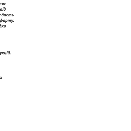
ляє
під
у дасть
мфорту.
дко
укцій.
х