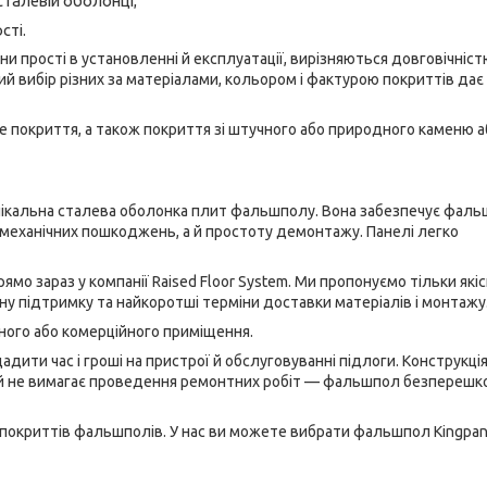
сталевій оболонці;
сті.
 прості в установленні й експлуатації, вирізняються довговічніст
кий вибір різних за матеріалами, кольором і фактурою покриттів дає
 покриття, а також покриття зі штучного або природного каменю а
унікальна сталева оболонка плит фальшполу. Вона забезпечує фал
до механічних пошкоджень, а й простоту демонтажу. Панелі легко
о зараз у компанії Raised Floor System. Ми пропонуємо тільки якіс
у підтримку та найкоротші терміни доставки матеріалів і монтажу
ного або комерційного приміщення.
дити час і гроші на пристрої й обслуговуванні підлоги. Конструкц
ацій не вимагає проведення ремонтних робіт — фальшпол безпереш
 покриттів фальшполів. У нас ви можете вибрати фальшпол Kingpan