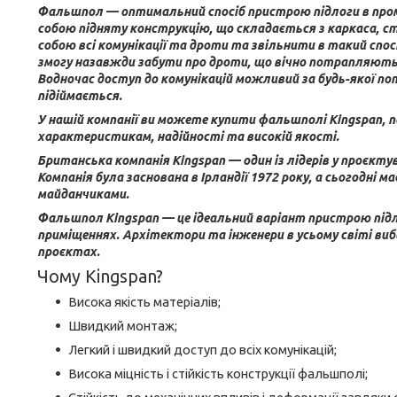
Фальшпол — оптимальний спосіб пристрою підлоги в пром
собою підняту конструкцію, що складається з каркаса, ст
собою всі комунікації та дроти та звільнити в такий сп
змогу назавжди забути про дроти, що вічно потрапляють 
Водночас доступ до комунікацій можливий за будь-якої п
підіймається.
У нашій компанії ви можете купити фальшполі Kingspan, п
характеристикам, надійності та високій якості.
Британська компанія Kingspan — один із лідерів у проєкту
Компанія була заснована в Ірландії 1972 року, а сьогодні м
майданчиками.
Фальшпол Kingspan — це ідеальний варіант пристрою підло
приміщеннях. Архітектори та інженери в усьому світі ви
проєктах.
Чому Kingspan?
Висока якість матеріалів;
Швидкий монтаж;
Легкий і швидкий доступ до всіх комунікацій;
Висока міцність і стійкість конструкції фальшполі;