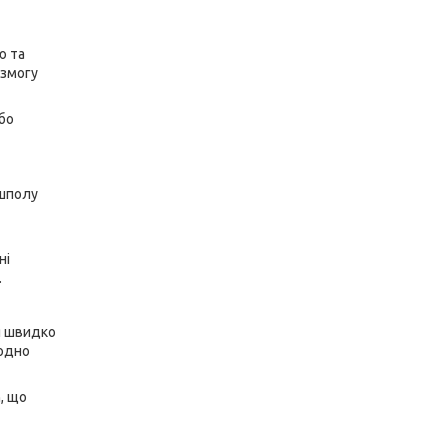
ю та
 змогу
бо
ьшполу
ні
.
ія швидко
кодно
, що