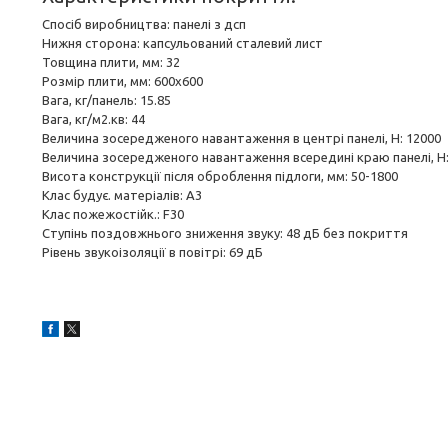
Спосіб виробництва: панелі з дсп
Нижня сторона: капсульований сталевий лист
Товщина плити, мм: 32
Розмір плити, мм: 600x600
Вага, кг/панель: 15.85
Вага, кг/м2.кв: 44
Величина зосередженого навантаження в центрі панелі, Н: 12000
Величина зосередженого навантаження всередині краю панелі, Н:
Висота конструкції після оброблення підлоги, мм: 50-1800
Клас будує. матеріалів: A3
Клас пожежостійк.: F30
Ступінь поздовжнього зниження звуку: 48 дБ без покриття
Рівень звукоізоляції в повітрі: 69 дБ