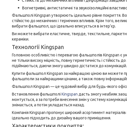
Стійкість до механічних впливів і деформації завдяки 
Вогнетривкі, антистатичні та звукоізоляційні властиво
Фальшполі Kingspan утворюють ідеально рівне покриття. Вони
стійкістю до механічних і термічних впливів. Крім того, вели
вибрати фальшпол, що ідеально вписується в інтер'єр.
Ви можете вибрати еластичне, тверде, текстильне, паркетне
кераміки.
Технології Kingspan
Головною особливістю і перевагою фальшполів Kingspan є 
не тільки високу міцність, повну герметичність і стійкість 
підіймаються, даючи змогу швидко дістатися до комунікацій.
Купити фальшпол Kingspan за найкращою ціною ви можете прям
фальшполи за найкращими цінами, а також повну інформаційн
Фальшпол Kingspan — це чудовий вибір для будь-якого офіс
Встановлення фальшполі
Kingspan
дасть змогу неабияк заоща
монтується, а за потреби внесення змін у систему комунік
знімається, а потім укладається назад.
Компанія Kingspan пропонує широкий асортимент матеріалів
ідеально підходить до дизайну вашого приміщення.
Характеристики покриття: