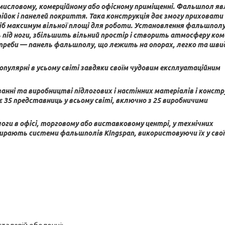
исловому, комерційному або офісному приміщенні. Фальшпол яв
ійок і панелей покриття. Така конструкція дає змогу приховати 
осіб максимум вільної площі для роботи. Установлення фальшпол
під ноги, збільшить вільний простір і створить атмосферу ко
отреби — панель фальшполу, що лежить на опорах, легко та шви
опулярні в усьому світі завдяки своїм чудовим експлуатаційним
ванні та виробництві підлогових і настінних матеріалів і констр
ає 35 представниць у всьому світі, включно з 25 виробничими
ги в офісі, торговому або виставковому центрі, у технічних
бирають системи фальшполів Kingspan, використовуючи їх у свої