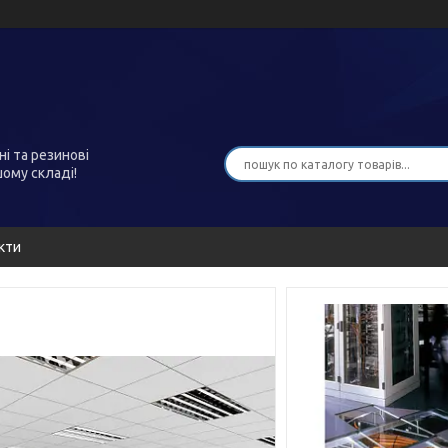
ні та резинові
шому складі!
кти