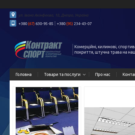
ул. Івана Акінфеєва, 18, Дніпро, Україна
+380
(67)
630-95-85
+380
(95)
234-43-07
Комерційні, килимові, спортив
покриття, штучна трава на на
Головна
Товари та послуги
Про нас
Конта