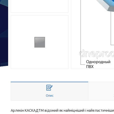
Опис
Арлекін КАСКАДTM відомий як найміцніший і найеластичніш