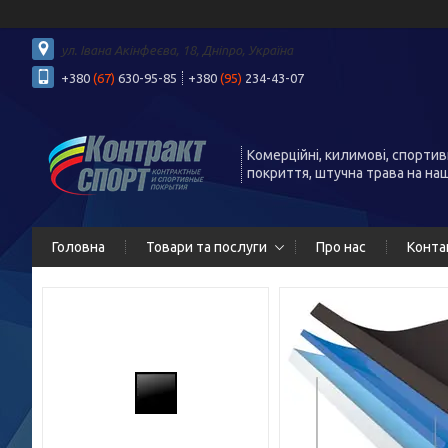
ул. Івана Акінфеєва, 18, Дніпро, Україна
+380
(67)
630-95-85
+380
(95)
234-43-07
Комерційні, килимові, спортив
покриття, штучна трава на на
Головна
Товари та послуги
Про нас
Конта