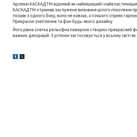
Арлекін КАСКАДTM відомий як найміцніший і найеластичніши
КАСКАДTM отримав заслужене визнання цілого покоління про
позаяк з одного боку, воно не ковзає, а з іншого сприяє гарн
Прекрасне зчеплення та фон будь-якого дизайну
Його рівна злегка рельєфна поверхня створює прекрасний фо
важких декорацій. З успіхом застосовується у всьому світі як