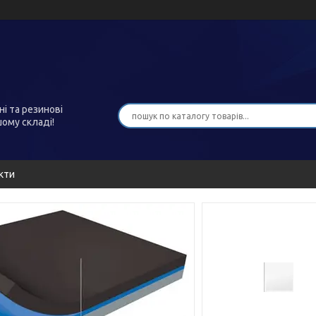
ні та резинові
шому складі!
кти