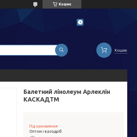
Кошик
Кошик
Балетний лінолеум Арлеклін
КАСКАДTM
Під замовлення
Оптом і в роздріб