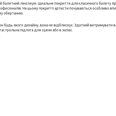
й балетний лінолеум. Ідеальне покриття для класичного балету А
фесіоналів. На цьому покритті артисти почуваються особливо впе
ому обертанню.
н будь-якого дизайну, вона не відблискує. Здатний витримувати в
 гастрольна підлога для сцени або в залах.