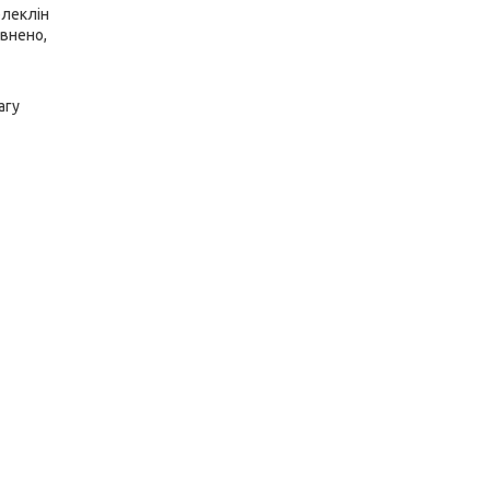
рлеклін
внено,
агу