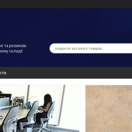
ні та резинові
шому складі!
кти