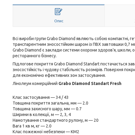
Опис
Всі вироби групи Grabo Diamond являють собою компактні, ге
транспарентним зносостійким шаром із ПВХ завтовшки 0,7 
Grabo Diamond є заклади системи охорони здоров'я, школи, о
ресторанного бізнесу.
Підлогове покриття Grabo Diamond Standart постачається завш
зносостійкість і чудову стабільність розмірів. Поверхня пок
для економічно ефективних зон застосування.
Лінолеум комерційний
Grabo Diamond Standart Fresh
Клас застосування — 34 / 43
Товщина покриття загальна, мм — 2.0
Товщина захисного шару, мм — 0.7
Ширини в колекції, м — 2, 3, 4
Намотування стандартного рулону, м — 20
Вага 1 кв м, кг — 2.0
Клас пожежної небезпеки — КМ2