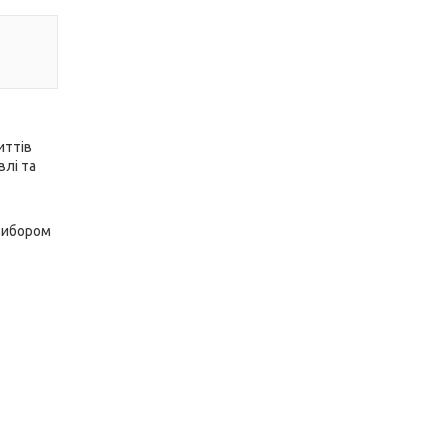
иттів
влі та
 вибором