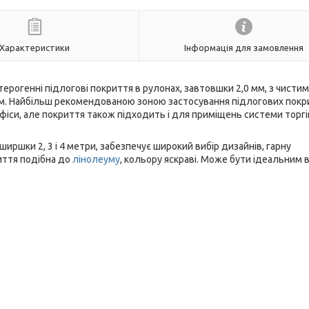
Характеристики
Інформація для замовлення
терогенні підлогові покриття в рулонах, завтовшки 2,0 мм, з чистим
мм. Найбільш рекомендованою зоною застосування підлогових покр
фіси, але покриття також підходить і для приміщень системи торгі
иршки 2, 3 і 4 метри, забезпечує широкий вибір дизайнів, гарну
риття подібна до
лінолеуму
, кольору яскраві. Може бути ідеальним