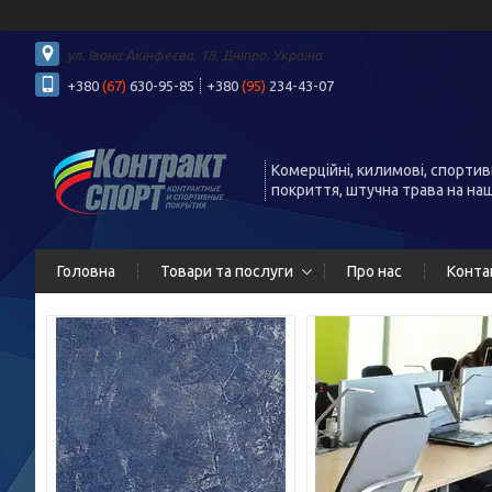
ул. Івана Акінфеєва, 18, Дніпро, Україна
+380
(67)
630-95-85
+380
(95)
234-43-07
Комерційні, килимові, спортив
покриття, штучна трава на на
Головна
Товари та послуги
Про нас
Конта