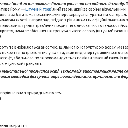
трав'яний газон вимагає багато уваги та постійного догляду.
П
натива йому —
штучний трав
'яний газон, який за своїми візуальними,
рше, а за багатьма показниками перевершує натуральний матеріал.
могам якості. Наприклад, згідно з рішенням FIN офіційні змагання 
плюсами штучних трав'яних покриттів є висока якість і зносостійкі
 покриття, чимале збільшення тренувального сезону (штучний газон 
.
порту та вирізняються висотою, щільністю і структурою ворсу, матер
ру покриття потрібно чітко уявляти, який вид спорту виявиться осно
ного футбольного поля рекомендується поліетиленовий газон із 
ок + гумовий гранулят.
 текстильної промисловості. Технологія виготовлення являє с
шивним методом фіксують ворс певної довжини, щільності та фо
я, порівнюючи з природним полем
в
ання покриття