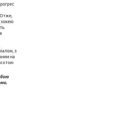
рогрес
 Отже,
з хокею
сть
не
іалом, з
вним на
висотою
обою
рми.