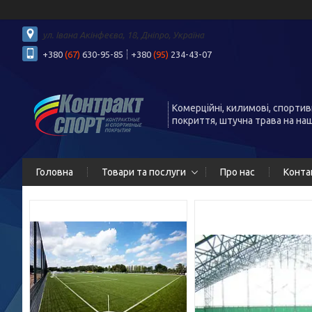
ул. Івана Акінфеєва, 18, Дніпро, Україна
+380
(67)
630-95-85
+380
(95)
234-43-07
Комерційні, килимові, спортив
покриття, штучна трава на на
Головна
Товари та послуги
Про нас
Конта