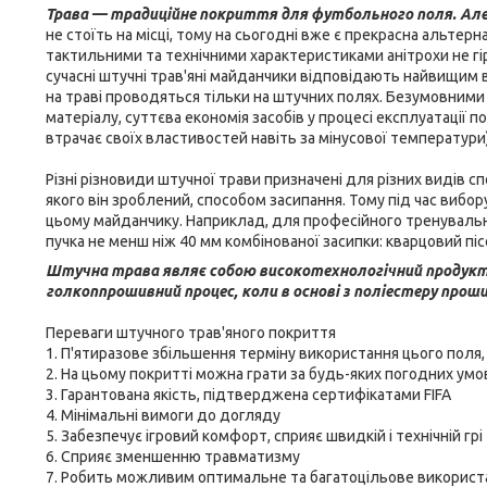
Трава — традиційне покриття для футбольного поля. Але 
не стоїть на місці, тому на сьогодні вже є прекрасна альтер
тактильними та технічними характеристиками анітрохи не гі
сучасні штучні трав'яні майданчики відповідають найвищим ви
на траві проводяться тільки на штучних полях. Безумовними 
матеріалу, суттєва економія засобів у процесі експлуатації
втрачає своїх властивостей навіть за мінусової температури)
Різні різновиди штучної трави призначені для різних видів с
якого він зроблений, способом засипання. Тому під час вибо
цьому майданчику. Наприклад, для професійного тренуваль
пучка не менш ніж 40 мм комбінованої засипки: кварцовий піс
Штучна трава являє собою високотехнологічний продукт
голкоппрошивний процес, коли в основі з поліестеру про
Переваги штучного трав'яного покриття
1. П'ятиразове збільшення терміну використання цього пол
2. На цьому покритті можна грати за будь-яких погодних умо
3. Гарантована якість, підтверджена сертифікатами FIFA
4. Мінімальні вимоги до догляду
5. Забезпечує ігровий комфорт, сприяє швидкій і технічній грі
6. Сприяє зменшенню травматизму
7. Робить можливим оптимальне та багатоцільове використ