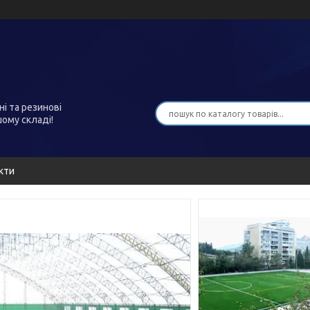
ні та резинові
шому складі!
кти