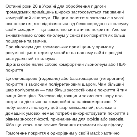
Останні роки 20 в Україні для оброблення підлоги
громадських приміщень широко застосовується так званий
комерційний лінолеум. Під цим поняттям загалом є в увазі
пвх-покриття, яке відрізняється від безпосередньо лінолеуму
своїм складом — це виключно синтетичне покриття. Але ми
вживатимемо слово лінолеум у сенсі пвх-покриття як більш
поширене та звичне.
Про лінолеум для громадських приміщень у прямому
розумінні цього терміну читайте на нашому сайті в розділі
«натуральний лінолеум».
Що ж із себе являє собою комфортний льонолеум або ПВХ-
покриття
Це одношарове (годоване) або багатошарове (гетерогане)
покриття із захисним поліуретановим шаром. Чим більший
шар поліуретану — тим більш зносостійким є покриття й тим
вища його ціна. Залежно від товщини захисного шару пвх-
покриття діляться на комерційні та напівкомерстичні. У
побутового лінолеуму цей шар мінімальний, оскільки в
домашніх умовах немає потреби використовувати покриття з
рівнем зносостійкості, призначеним для офісів або заводів.
Хіба що хтось має велике бажання отримати вічну підлогу.
Гомогенне покриття є однорідним у своїй масі: хаотично