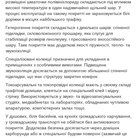
розміщені шматочки полівініхлориду складаються під впливом
високої температури в один надзвичайно щільний шар. У
процес експлуатації на такому покритті не зараховуються білі
доріжки в місцях найбільшого трафіку.
Гетерогенне покриття складається з декількох шарів: спіненої
підкладки, скловолоконного прошарку, яка слугує для
стабілізації розмірів лінолеуму, і пресованого зносостійкого
шару. Таке покриття має додаткові якості пружності, тепло- та
звукоізоляції.
Спеціалізовані колекції призначені для укладання в
приміщеннях з особливими вимогами. Підвищена
звукоізоляція досягається за допомогою збільшеної спіненої
підкладки, що має структуру закритих комірок.
Токоарсувальні та токопровідні колекції мають у своєму складі
графітові домішки, клеяться на спеціальний клей і мідну
стрічку. Використовуються у звуко- та відеозаписувальних
студіях, медкабінетах та лабораторіях, обладнаних чутливою
апаратурою, комп'ютерних залах тощо.
У душових, біля басейнів, на кухнях громадського харчування,
у громадському транспорті не обійтися без антиковзного
покриття. Додаткова безпека досягається через домішок
карборунда або ж спеціальної будови поверхні (зазвичай це