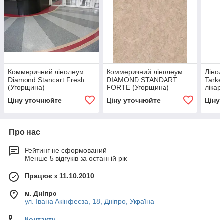
Коммеричний лінолеум
Коммеричний лінолеум
Ліно
Diamond Standart Fresh
DIAMOND STANDART
Tark
(Угорщина)
FORTE (Угорщина)
ліка
Швец
Ціну уточнюйте
Ціну уточнюйте
Цін
Про нас
Рейтинг не сформований
Менше 5 відгуків за останній рік
Працює з 11.10.2010
м. Дніпро
ул. Івана Акінфеєва, 18, Дніпро, Україна
Контакти