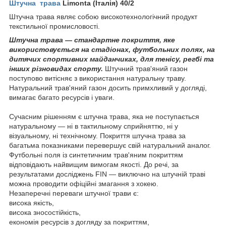
Штучна трава
Limonta (Італія) 40/2
Штучна трава являє собою високотехнологічний продукт
текстильної промисловості.
Штучна трава — стандартне покриття, яке
використовується на стадіонах, футбольних полях, на
дитячих спортивних майданчиках, для тенісу, регбі та
інших різновидах спорту.
Штучний трав'яний газон
поступово витісняє з використання натуральну траву.
Натуральний трав'яний газон досить примхливий у догляді,
вимагає багато ресурсів і уваги.
Сучасним рішенням є штучна трава, яка не поступається
натуральному — ні в тактильному сприйняттю, ні у
візуальному, ні технічному. Покриття штучна трава за
багатьма показниками перевершує свій натуральний аналог.
Футбольні поля із синтетичним трав'яним покриттям
відповідають найвищим вимогам якості. До речі, за
результатами досліджень FIN — виключно на штучній траві
можна проводити офіційні змагання з хокею.
Незаперечні переваги штучної трави є:
висока якість,
висока зносостійкість,
економія ресурсів з догляду за покриттям,