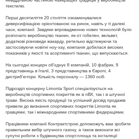
текстилю.
Перші десятиліття 20 століття ознаменувалися
диверсифікацією орієнтованою на ринок, навіть у ті далекі
часи, компанії. Завдяки впровадженню нових технологій було
розпочато виробництво тканин, як-от гобелен, вельвет,
додаткові різновиди жакарду, ретельно відстежуючи та
застосовуючи новітні ноу-хау, компанія добилася високих
показників у якості та асортименті тканин, що випускаються.
На сьогодні концерн об'єднує 8 компаній, 10 фабрик, 9
представниць в Італії, 3 представництва в Європі, 4
дистриб'ютори. Кількість персоналу — 1360 осіб.
Підрозділ концерну Limonta Sport спеціалізується на
виробництві спортивних покриттів як зі пВХ, так і зі штучної
трави. Висока якість продукції та успішний досвід продажів
привели до визнання спортивних покриттів Limonta як
гравцями, так і міжнародними спортивними федераціями.
Працівники компанії Контрактстрою допоможуть вам зробити
правильним вибір штучного газону, а також виконати всі
супутні роботи з будівництва спорт.площа та інсталяції