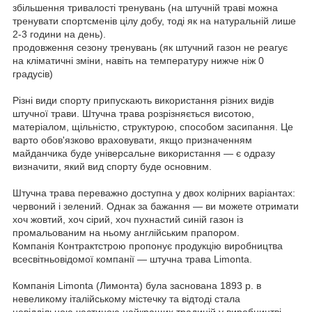
збільшення тривалості тренувань (на штучній траві можна
тренувати спортсменів цілу добу, тоді як на натуральній лише
2-3 години на день).
продовження сезону тренувань (як штучний газон не реагує
на кліматичні зміни, навіть на температуру нижче ніж 0
градусів)
Різні види спорту припускають використання різних видів
штучної трави. Штучна трава розрізняється висотою,
матеріалом, щільністю, структурою, способом засипання. Це
варто обов'язково враховувати, якщо призначенням
майданчика буде універсальне використання — є одразу
визначити, який вид спорту буде основним.
Штучна трава переважно доступна у двох колірних варіантах:
червоний і зелений. Однак за бажання — ви можете отримати
хоч жовтий, хоч сірий, хоч пухнастий синій газон із
промальованим на ньому англійським прапором.
Компанія Контрактстрою пропонує продукцію виробництва
всесвітньовідомої компанії — штучна трава Limonta.
Компанія Limonta (Лимонта) була заснована 1893 р. в
невеликому італійському містечку та відтоді стала
невіддільною частиною найкращих традицій у виробництві