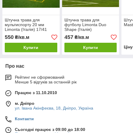
Штучна трава для
Штучна трава для
Штуч
мультиспорту 20 мм
футболу Limonta Duo
Mast
Limonta (Італія) 17/41
Shape (Італія)
550
457
₴/кв.м
₴/кв.м
Цін
Купити
Купити
Про нас
Рейтинг не сформований
Менше 5 відгуків за останній рік
Працює з 11.10.2010
м. Дніпро
ул. Івана Акінфеєва, 18, Дніпро, Україна
Контакти
Сьогодні працює з 09:00 до 18:00