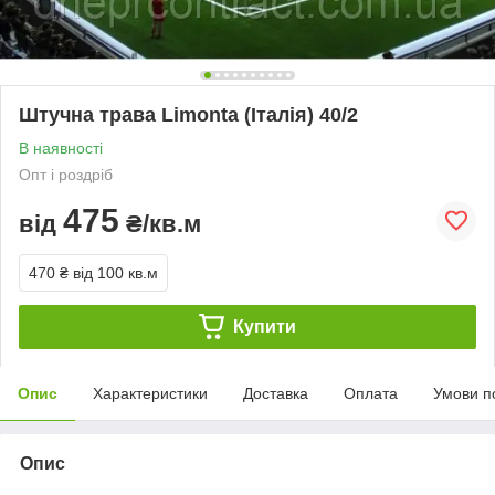
Штучна трава Limonta (Італія) 40/2
В наявності
Опт і роздріб
475
від
₴/кв.м
470 ₴
від 100 кв.м
Купити
Опис
Характеристики
Доставка
Оплата
Умови п
Опис