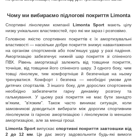
Чому ми вибираємо підлогові покриття Limonta
Спортивні лінолеуми компанії
Limonta
Sport
мають цілу
низку унікальних властивостей, про які ми зараз і розповімо.
Головною якістю спортивних покриттів є їх амортизувальні
властивості — наскільки добре покриття знижує навантаження
на організм спортсменів або пом'якшує удар у разі падіння.
Амортизацію забезпечує нижній шар покриття зі спіненого
ПВХ. Рівень амортизації залежить від товщини покриття,
точніше, від товщини його спіненого шару. З одного боку, чим
товщі лінолеум, тим комфортніше й безпечніше на ньому
тренуватися. Комфорт і безпека — необхідні умови для
дитячих спортзалів. З іншого боку, для дорослих спортсменів
необхідно забезпечити гарну динаміку розгону та
гальмування. У цьому разі покриття не має бути занадто
м'яким, "в'язким". Також часто виникає ситуація, коли
замовникові доводиться вибирати між дорогим спортивним
лінолеумом із гарною амортизацією і лінолеумом із меншою
амортизацією, але за менші гроші.
Limonta
Sport
випускає
спортивні покриття завтовшки від
2 до 12 мм
. Це дає змогу задовольнити будь-які вимоги