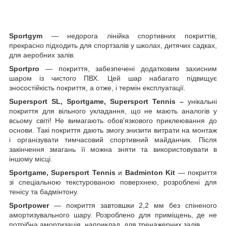
Sportgym
— недорога лінійка спортивних покриттів,
прекрасно підходить для спортзалів у школах, дитячих садках,
для аеробних залів.
Sportpro
— покриття, забезпечені додатковим захисним
шаром із чистого ПВХ. Цей шар набагато підвищує
зносостійкість покриття, а отже, і термін експлуатації.
Supersport
SL,
Sportgame,
Supersport
Tennis –
унікальні
покриття для вільного укладання, що не мають аналогів у
всьому світі! Не вимагають обов'язкового приклеювання до
основи. Такі покриття дають змогу знизити витрати на монтаж
і організувати тимчасовий спортивний майданчик. Після
закінчення змагань її можна зняти та використовувати в
іншому місці.
Sportgame,
Supersport
Tennis
и
Badminton
Kit
— покриття
зі спеціальною текстурованою поверхнею, розроблені для
тенісу та бадмінтону.
Sportpower
— покриття завтовшки 2,2 мм без спіненого
амортизувального шару. Розроблено для приміщень, де не
потрібна амортизація, наприклад, для тренажерних залів.