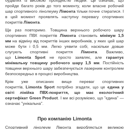
будівлях із високою прохідністю людей. Це означає, що
пройде багато років до того моменту, коли власне робочий
шар спортивного лінолеуму
Лімонта
тільки почне стиратися. І
в цей момент проявлять наступну перевагу спортивних
покриттів
Лімонта
.
Ще раз повторимо. Товщина верхнього робочого шару
спортивних ПВХ покриттів
Лімонта
становить
мінімум 1,5
мм
на відміну від покриттів інших виробників, у яких цей шар
може бути і 0,5 мм. Легко уявити собі, наскільки довше
слугують спортивні покриття
Лімонта
. Важливо,
що
Limonta
Sport
не просто заявляє, але
гарантує
мінімальну товщину робочого шару 1,5 мм
. Постійність
товщини верхнього шару забезпечується лазерним контролем
безпосередньо в процесі виробництва.
Крім уже описаних вище переваг спортивних
покриттів,
Limonta
Sport
потрібно згадати, що це
єдина у
світі лінійка ПВХ-покриття, що має екологічний
сертифікат
Green
Product
. І ми всі розуміємо, що "єдина" —
означає "унікальна".
Про компанію Limonta
Спортивний лінолеум Лімонта виробляється великою