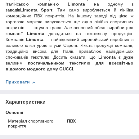
італійською компанією
Limonta
на одному з
заводів
Limonta
Sport
. Там само виробляється й лінійка
комерційних ПВХ покриттів. На іншому заводі під цією ж
торговою маркою випускається ще одна лінійка спортивних
покриттів — штучна трава. Але основний обсяг виробництва
компанії
Limonta
доводиться на текстильну продукцію.
Компанія
Limonta
— найвідоміший європейський виробник із
великою клієнтурою в усій Європі. Якість продукції компанії,
традиційно висока для Італії, приваблює найвідоміших
споживачів текстилю. Досить сказати, що
Limonta
є дуже
великим
постачальником текстилю для всесвітньо
відомого модного дому
GUС
CI.
Приховати
Характеристики
Основні
Матеріал спортивного
ПВХ
покриття