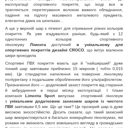
експлуатації спортивного покриття, що іноді все ж
трапляється: перетягування волоком важкого обладнання,
падіння на підлогу масивного металевого предмета,
елегантна дама на шпильках...
А ще у верхній шар є пігмент для отримання різних кольорів
покриття. Як уже згадувалося раніше, будь-який з 12
однотонних кольорів спортивного
лінолеуму
Лімонта
доступний
в унікальному для
спортивних покриттів дизайні CROCO
, що імітує малюнок
шкіри крокодила.
Спортивні ПВХ покриття мають ще й "найширший" дуже
тонкий шар завтовшки приблизно 15 мікронів ( тобто 0,015
мм). Це стандартне напилення на поверхню лінолеуму
поліуретану з подальшим обробленням його ультрафіолетом.
Призначення його — додатковий захист покриття від стирання
й забруднення в перші місяці експлуатації. І тільки
компанія
Limonta Sport
випускає спортивний лінолеум
з
унікальним додатковим захисним шаром із чистого
ПВХ
завтовшки 0,5 мм. Що це таке? Це прозорий шар із дуже
високою зносостійкістю. Досить сказати, що такий захисний
шар використовується в багатьох комерційних лінолеумах, які
роками не змінюють свого зовнішнього вигляду в громадських