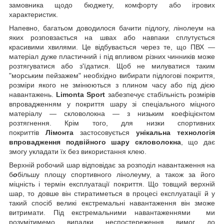
замовника щодо бюджету, комфорту або ігрових
характеристик.
Напевно, багатьом доводилося бачити підлогу, лінолеум на
яких розповзається на швах або навпаки сплутується
красивими хвилями. Це відбувається через те, що ПВХ —
матеріал дуже пластичний і під впливом різних чинників може
розтягуватися або з'їдатися. Щоб не милуватися таким
"морським пейзажем" необхідно вибирати підлогові покриття,
розміри якого не змінюються з плином часу або під дією
навантажень.
Limonta
Sport
забезпечує стабільність розмірів
впровадженням у покриття шару зі спеціального міцного
матеріалу — скловолокна — з низьким коефіцієнтом
розтягнення. Крім того, для низки спортивних
покриттів
Лімонта
застосовується
унікальна технологія
впровадження подвійного шару скловолокна
, що дає
змогу укладати їх без використання клею.
Верхній робочий шар відповідає за розподіл навантаження на
б
о
більшу площу спортивного лінолеуму, а також за його
міцність і термін експлуатації покриття. Що товщий верхній
шар, то довше він стиратиметься в процесі експлуатації й у
такий спосіб великі екстремальні навантаження він зможе
витримати. Під екстремальними навантаженнями ми
розумітимемо випадки неспостереження вимог до