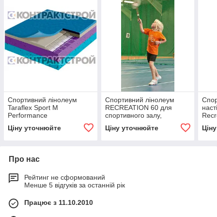
Спортивний лінолеум
Спортивний лінолеум
Спор
Taraflex Sport M
RECREATION 60 для
наст
Performance
спортивного залу,
Recr
мініфутболу, волейболу
Ціну уточнюйте
Ціну уточнюйте
Цін
Про нас
Рейтинг не сформований
Менше 5 відгуків за останній рік
Працює з 11.10.2010