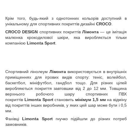
Крім того, будь-який з однотонних кольорів доступний в
унікальному для спортивних покриттів дизайні
CROCO
.
CROCO
DESIGN
спортивних покриттів
Лімонта
— це імітація
малюнка крокодилової шкіри, яка виробляється тільки
компанією
Limonta
Sport
.
Спортивний лінолеум
Лімонта
використовується в внутрішніх
приміщеннях для ігрових видів спорту: теніс, волейбол,
баскетбол, мініфутбол, гандбол тощо. Для різних цілей
виробляються покриття завтовшки від 2 до 12 мм. Товщина
верхнього робочого шару спортивних ПВХ
покриттів
Limonta
Sport
становить
мінімум 1,5 мм
на відміну
від покриттів інших виробників, у яких цей шар може бути і 0,5
мм.
Фахівці
Limonta
Sport
гнучко підійшли до різних потреб
замовників.