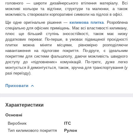
головного — широти дизайнерського втілення матеріалу. Всі
можливі кольори та відтінки, структури та малюнки, а також
можливість створювати корпоративні символи на підлозі в офісі.
Ще одне оригінальне рішення —
килимова плитка
. Розроблена
спеціально для офісних приміщень. Має всі властивості килиману,
плюс ще більший ступінь зносостійкості, також має низку
додаткових переваг. По-перше, в умовах підвищеної прохідності
плитки можна міняти місцями, рівномірно розподіляючи
навантаження на підлогове покриття. По-друге, є ідеальним
покриттям для системи фальшполу, даючи можливість швидкого
доступу до «підповнених» комунікацій. По-третє, дуже легко
монтується й демонтується, також, зручна для транспортування (у
разі переїзду).
Приховати
Характеристики
Основні
Виробник
ITC
Тип килимового покриття
Рулон