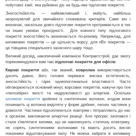
побутової хімії, яка руйнівно діє на будь-яке підлогове покриття.
Зносостійкість
— найважливіший і, мабуть, найбільш
незрозумілий для звичайного споживача критеріїв. Саме він і
визначає, наскільки довго підлогове покриття протримається в тих
чи інших умовах прохідності. Для кожного типу підлогового
покриття зносостійкість визначається по-різному. Наприклад, для
килимових покриттів — це щільність ворсу, для пВх покриттів —
це товщина спеціального захисного шару тощо.
Великий досвід, накопичений компанією Контрактстрой, дає змогу
порекомендувати вам такі
підлогові покриття для офісів:
Кирові покриття
або, так званий,
ковролин
використовується
досить давно, його головні переваги: висока естетичність,
зносостійкість і гарні шумопоглинальні властивості. Часто
обговорюються основний мінус ворсових покриттів, кажучи про їхні
«пилозбірні» якості та недружливості до алергіків. Оскільки
килимові покриття
зроблені із синтетичних волокон, згодом вони
починають ці волокна виділяти у формі дрібних, легких частинок у
довкілля. Частинки підхоплюються повітрям і потрапляють до нас
в організм, викликаючи алергічні реакції. Але прогрес зачіпався і
стали з'являтися килими, що не накопичують статичну електрику,
не сорять синтетичними волокнами та мають досить високі
показники відштовхування пилу. Не можна забрати в килимину