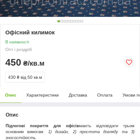
Офісний килимок
В наявності
Опт і роздріб
450
₴/кв.м
430 ₴
від 50 кв.м
Опис
Характеристики
Доставка
Оплата
Умови п
Опис
Підлогові покриття для офісів
мають відповідати трьом
основним вимогам:
1) дизайн, 2) простота догляду та 3)
зносостійкість.