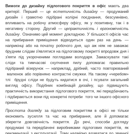
Вимоги до дизайну підлогового покриття в офіс
мають два
критерії. Перший — це
естетичність дизайну
— продуманий
дизайн і грамотно підібрані колірні поєднання, безсумнівно,
впливають на робочу атмосферу офісу, як у позитивну, так і в
негативну сторону. Другий — це
практичність і ергономічність
дизайну
. Означимо цей момент докладною. У більшості офісів час
на прибирання приміщення відводиться один раз на день —
наприкінці або на початку робочого дня, що аж ніяк не заважає
брудним слідам з'являтися на підлоговому покритті впродовж дня і
з'яяти під укороченими поглядами володаря. Замаскувати такі
сліди та тимчасові скупчення пилу допомагає правильно
підібраний візерунок — наприклад, дрібний, часто повторюваний
малюнок або порівняно контрастні смужки. На такому «черебом»
тлі брудні сліди не будуть кидатися в очі, і псувати загальний
вигляд офісу. Подібних комбінацій дизайну, що підвищують
практичність використання підлогового покриття, які передбачають
і підбираються вони під конкретні потреби того чи іншого офісного
приміщення.
Простота догляду
за підлоговим покриттям в офісі не тільки
економить зусилля та час на прибирання, але й допомагає
зберегти довговічність покриття. До речі, способи догляду
продумані та передбачені виробниками підлогових покриттів, як
рекомендації з експлуатації. Тому надмірно вдаватися до звичної