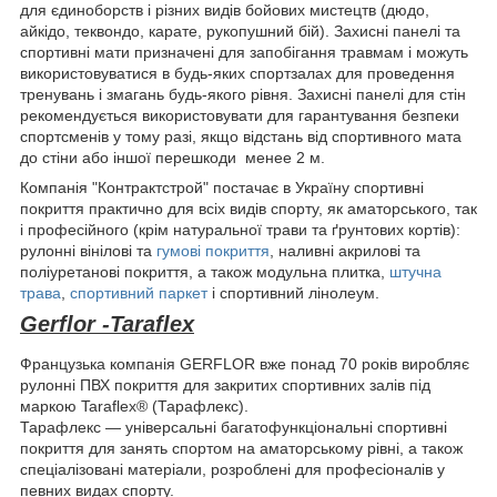
для єдиноборств і різних видів бойових мистецтв (дюдо,
айкідо, теквондо, карате, рукопушний бій). Захисні панелі та
спортивні мати призначені для запобігання травмам і можуть
використовуватися в будь-яких спортзалах для проведення
тренувань і змагань будь-якого рівня. Захисні панелі для стін
рекомендується використовувати для гарантування безпеки
спортсменів у тому разі, якщо відстань від спортивного мата
до стіни або іншої перешкоди менее 2 м.
Компанія "Контрактстрой" постачає в Україну спортивні
покриття практично для всіх видів спорту, як аматорського, так
і професійного (крім натуральної трави та ґрунтових кортів):
рулонні вінілові та
гумові покриття
, наливні акрилові та
поліуретанові покриття, а також модульна плитка,
штучна
трава
,
спортивний паркет
і спортивний лінолеум.
Gerflor -Taraflex
Французька компанія GERFLOR вже понад 70 років виробляє
рулонні ПВХ покриття для закритих спортивних залів під
маркою Taraflex® (Тарафлекс).
Тарафлекс — універсальні багатофункціональні спортивні
покриття для занять спортом на аматорському рівні, а також
спеціалізовані матеріали, розроблені для професіоналів у
певних видах спорту.