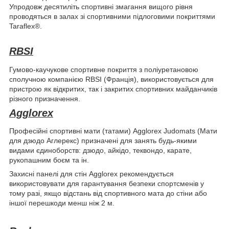
Упродовж десятиліть спортивні змагання вищого рівня
проводяться в залах зі спортивними підлоговими покриттями
Taraflex®.
RBSI
Гумово-каучукове спортивне покриття з поліуретановою
сполучною компанією RBSI (Франція), використовується для
пристрою як відкритих, так і закритих спортивних майданчиків
різного призначення.
Agglorex
Професійні спортивні мати (татами) Agglorex Judomats (Мати
для дзюдо Аглерекс) призначені для занять будь-якими
видами єдиноборств: дзюдо, айкідо, теквондо, карате,
рукопашним боєм та ін.
Захисні панелі для стін Agglorex рекомендується
використовувати для гарантування безпеки спортсменів у
тому разі, якщо відстань від спортивного мата до стіни або
іншої перешкоди менш ніж 2 м.