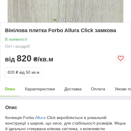
Вінілова плитка Forbo Allura Click замкова
В наявності
Опт і роздріб
820
від
₴/кв.м
820 ₴
від 50 кв.м
Опис
Характеристики
Доставка
Оплата
Умови п
Опис
Колекція Forbo
Allura
Click виробляється в унікальній
конструкції з шаром, що несе, для стабільності розмірів. Міцна
й ідеально стикувана клікова система, з можливістю