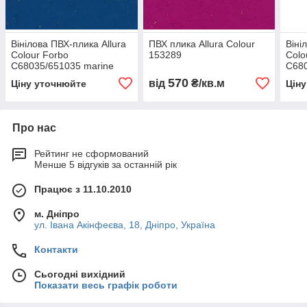
Вінілова ПВХ-плика Allura
ПВХ плика Allura Colour
Віні
Colour Forbo
153289
Colo
C68035/651035 marine
C680
blue
570
від
₴/кв.м
Ціну уточнюйте
Цін
Про нас
Рейтинг не сформований
Менше 5 відгуків за останній рік
Працює з 11.10.2010
м. Дніпро
ул. Івана Акінфеєва, 18, Дніпро, Україна
Контакти
Сьогодні вихідний
Показати весь графік роботи