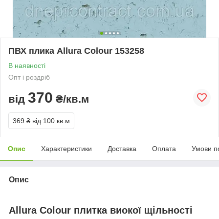
ПВХ плика Allura Colour 153258
В наявності
Опт і роздріб
370
від
₴/кв.м
369 ₴
від 100 кв.м
Опис
Характеристики
Доставка
Оплата
Умови п
Опис
Allura Colour плитка виокої щільності