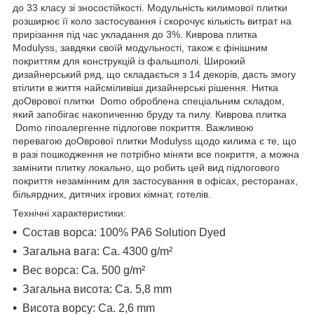
до 33 класу зі зносостійкості. Модульність килимової плитки
розширює її коло застосування і скорочує кількість витрат на
прирізання під час укладання до 3%. Киврова плитка
Modulyss, завдяки своїй модульності, також є фінішним
покриттям для конструкцій із фальшполі. Широкий
дизайнерський ряд, що складається з 14 декорів, дасть змогу
втілити в життя найсміливіші дизайнерські рішення. Нитка
до
Оврової плитки Domo оброблена спеціальним складом,
який запобігає накопиченню бруду та пилу.
Киврова плитка
Domo гіпоалергенне підлогове покриття.
Важливою
перевагою до
Оврової плитки Modulyss щодо килима є те, що
в разі пошкодження не потрібно міняти все покриття, а можна
замінити плитку локально, що робить цей вид підлогового
покриття незамінним для застосування в офісах, ресторанах,
більярдних, дитячих ігрових кімнат, готелів.
Технічні характеристики:
Состав ворса: 100% PA6 Solution Dyed
Загальна вага: Ca. 4300 g/m²
Вес ворса: Ca. 500 g/m²
Загальна висота: Ca. 5,8 mm
Висота ворсу: Ca. 2,6 mm