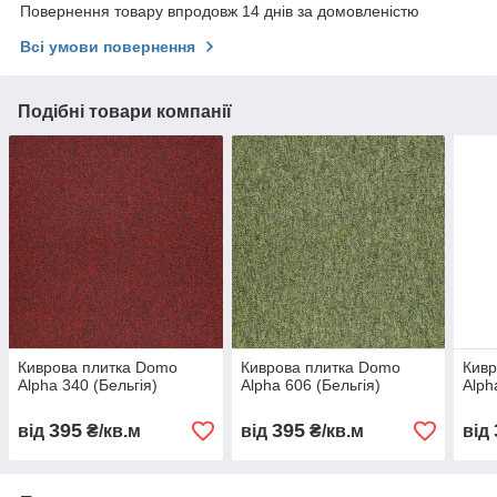
Повернення товару впродовж 14 днів за домовленістю
Всі умови повернення
Подібні товари компанії
Киврова плитка Domo
Киврова плитка Domo
Кивр
Alpha 340 (Бельгія)
Alpha 606 (Бельгія)
Alph
395
395
від
₴/кв.м
від
₴/кв.м
від