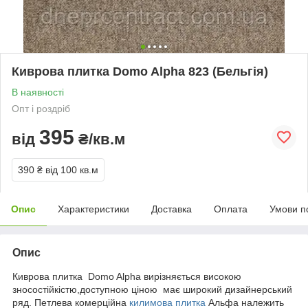
Киврова плитка Domo Alpha 823 (Бельгія)
В наявності
Опт і роздріб
395
від
₴/кв.м
390 ₴
від 100 кв.м
Опис
Характеристики
Доставка
Оплата
Умови п
Опис
Киврова плитка Domo Alpha вирізняється високою
зносостійкістю,
доступною ціною
має широкий дизайнерський
ряд. Петлева комерційна
килимова плитка
Альфа належить