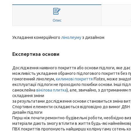
Опис
Укладання комерційного
лінолеуму
з дизайном
Експертиза основи
Дослідження наявного покриття або основи підлоги, яке дає 
можливість укладання обраного підлогового покриття без пр
гомогенний лінолеум,
килимові покриття
Flotex, може знадо
експлуатації підлоги не проходило похибки основи. Інші під
самоклейна
вінілова плитка
), але, звичайно, з дотриманням 
складання зміни
за результатами дослідження основи становиться зміна витрат
Спортивні елементи складаються відповідно до вимог ДБН (
дизайн підлоги
Перш ніж почати ремонтно-будівельні роботи, необхідно ви
матеріали дають змогу втілити в життя будь-які найнеймовір
ПВХ покриттів пропонують найширшу колірну гаму сотень кол