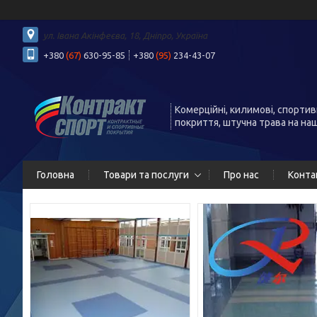
ул. Івана Акінфеєва, 18, Дніпро, Україна
+380
(67)
630-95-85
+380
(95)
234-43-07
Комерційні, килимові, спортив
покриття, штучна трава на на
Головна
Товари та послуги
Про нас
Конта