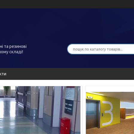
ні та резинові
шому складі!
кти