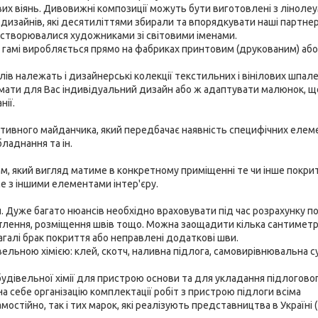
х віянь. Дивовижні композиції можуть бути виготовлені з лінолеу
 дизайнів, які десятиліттями збирали та впорядкувати наші партне
 створювалися художниками зі світовими іменами.
 гамі виробляється прямо на фабриках принтовим (друкованим) або
в належать і дизайнерські колекції текстильних і вінілових шпале
мати для Вас індивідуальний дизайн або ж адаптувати малюнок, щ
нії.
тивного майданчика, який передбачає наявність специфічних елемен
ладнання та ін.
 який вигляд матиме в конкретному приміщенні те чи інше покрит
е з іншими елементами інтер'єру.
. Дуже багато нюансів необхідно враховувати під час розрахунку по
ітлення, розміщення швів тощо. Можна заощадити кілька сантиметрі
агалі брак покриття або неправлені додаткові шви.
льною хімією: клей, скотч, наливна підлога, самовирівнювальна с
будівельної хімії для пристрою основи та для укладання підлогово
а себе організацію комплектації робіт з пристрою підлоги всіма
стійно, так і тих марок, які реалізують представництва в Україні (