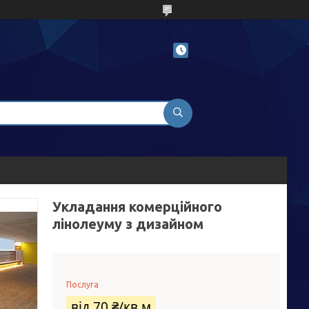
Укладання комерційного
лінолеуму з дизайном
Послуга
від
70 ₴/кв.м