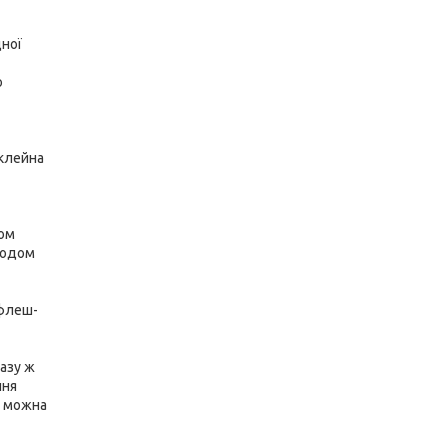
дної
о
оклейна
дом
тодом
 флеш-
азу ж
ння
, можна