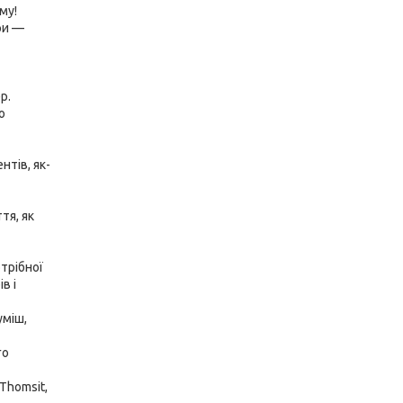
му!
ри —
р.
о
тів, як-
тя, як
трібної
в і
уміш,
го
Thomsit,