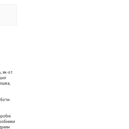
, як-от
ьшої
дошка,
оботи.
бробні
иробники
одним