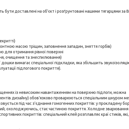
уть бути доставлені на об'єкт і розґрунтовані нашими тягарцями за
екритті)
онтною масою тріщин, заповнення западин, зняття горбів)
ю для отримання рівної поверхні
ння, очищення та знеспилювання)
 дошки вимагає спеціальної підкладки, яка збільшить звукоізоляці
уатації підлогового покриття).
іщеннях із невисоким навантаженням на поверхню підлоги, можна
елементів дизайну) обов'язково проварюються спеціальним шнуром 
овується під час з'єднання гомогенних покриттів: у прокладену бо
який, охолоджуючись, стає частиною покриття. Холодне зварювання
портивних покриттів: спеціальний клей розплавляє краї стиків, які,