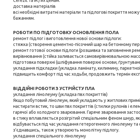
Cerezit та ін.) их ценам.
доставка матеріалів
всі необхідні витратні матеріали та підлогові покриття мож
бажанням.
РОБОТИ ПО ПІДГОТОВКУ ОСНОВЛЕННЯ ПОЛА
ремонт підлог і виготовлення нової основи підлоги:
стяжка (створення цементно-пісочний шар на бетонному пер
ремонт готової основи підлоги (розшивка та заповнення рем
вирівнювання (стійка заливається самовирівнювальною масо
підготовка поверхні (шліфування поверхні основи, ґрунтува
укладання підкладки (укладка ламінату, килимину, паркетної
підвищить комфорт під час ходьби, продовжить термін експл
ВІДДІЙНІ РОБОТИ З УСТРІЙСТУ ПЛА
укладання лінолеуму (укладка пвх покриттів)
Якщо побутовий лінолеум, який укладають у житлових прим
настирати встик, то шви пвх покриттів (стилки рулонів і 
гарячої або холодного зварювання. Гаряче зварювання застос
в стику вплавляється розігрітий спеціальним феном шнур, 
відбувається під час укладання гетерогенного лінолеуму та с
з'єднавшись, також утворюють монолітну підлогу.
укладання спеціального лінолеуму