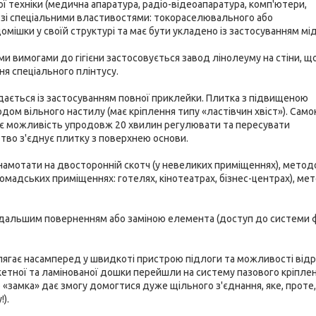
ої техніки (медична апаратура, радіо-відеоапаратура, комп'ютери,
му зі спеціальними властивостями: токораселювального або
омішки у своїй структурі та має бути укладено із застосуванням мі
ми вимогами до гігієни застосовується завод лінолеуму на стіни, щ
ня спеціального плінтусу.
адається із застосуванням повної приклейки. Плитка з підвищеною
ом вільного настилу (має кріплення типу «ластівчин хвіст»). Сам
 дає можливість упродовж 20 хвилин регулювати та пересувати
тво з'єднує плитку з поверхнею основи.
 намотати на двосторонній скотч (у невеликих приміщеннях), мето
омадських приміщеннях: готелях, кінотеатрах, бізнес-центрах), ме
подальшим поверненням або заміною елемента (доступ до системи
лягає насамперед у швидкоті пристрою підлоги та можливості відр
аркетної та ламінованої дошки перейшли на систему пазового кріпле
«замка» дає змогу домогтися дуже щільного з'єднання, яке, проте
).