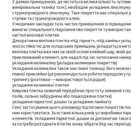
У деяких приміщеннях, де міститься велика кількість чутлив
вимірювальна техніка та ін.), необхідне укладання лінолеу
струмопровідного лінолеуму. Таке покриття має спеціальні д
стрічки та струмопровідного клею.
У медичних закладах та ін. чистих приміщеннях із підвищени
вимагає спеціального підрізання пвх покриття та використан
настил вінілової плитки
Декоративна вінілова плитка «під паркет», «під камінь» укл
зносостійкістю для складських приміщень укладається метод
вінілова плитка вже має на своїй основі клейкий шар, який
приклеюваний елемент, але надалі під час натискання намер
укладання килималіну (укладка килимових покриттів)
Укладання килималіна також має певні тонкощі: його можна
повної приклейки (це рекомендується робити передусім у гр
грипингу (розтяжки — використовується рідше).
укладання килимової плитки
Киврова плитка зазвичай передбачає простоту знімання з 
полів, сильно забруднена або пошкоджена плитка).
укладання паркетної дошки та укладання ламінату
Сенс застосування цього різновиду підлогових покриттів по
ним користуватися. За останні кілька років усі виробники п
елементів. Укладання паркетної дошки за допомогою такого 
за потреби роз'єднати й потім знову зібрати (під час переїзду!