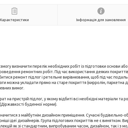
Характеристики
Інформація для замовлення
змогу визначити перелік необхідних робіт із підготовки основи або
оведення ремонтних робіт. Під час використання деяких покриттів
битися ремонт підлог і ретельне вирівнювання, щоб під час подал
логи можна укладати прямо на старе покриття (кирролін, паркетна 
певних вимог.
 на пристрій підлог, у якому відбиті всі необхідні матеріали та р
Діржавкості буденної норми).
значитися з майбутнім дизайном приміщення. Сучасні будівельно-о
ніші ідеї дизайнерів. Група підлогових покриттів не є винятком. В
екцій як зі стандартним, випробуваним часом, дизайном, так і з м