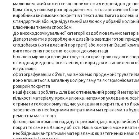
малюнком, який кожен сезон оновлюється відповідно до нови
Крім того, у нашому розпорядженні містяться величезні бази
виробники килимових покриттів і текстилю. Багато колекцій
Стандартний або індивідуальний малюнок у обраній колірній
класичним тканим способом.
До високодоочікувальної категорії оздоблювальних матеріалі
Департаменти з розроблення дизайнів завжди готові приду
сподобався (хоти власний портрет!) або логотип Вашої компа
виготовлення проєктно-ескізної документації
більшою мірою ця позиція стосується пристрою підлоги спор
от водовідведення, освітлення, отвори для встановлення об
візуалізація
сфотографувавши об'єкт, ми зможемо продемонструвати Вам,
воно впишеться в загальну колірну гаму та як гармоніюватим
розкрий покриття
наші фахівці зроблять для Вас оптимальний розкрій матеріал
кількості матеріалу: крок малюнка, напрямок укладання, осв
отримати головоломку під час укладання покриття, а то й вз
забезпечення необхідними витратними матеріалами та будіве
ремонтна маса тощо.
фахівці нашої компанії нададуть рекомендації щодо вибору 
покриття саме на Вашому об'єкті. Наша компанія може взяти н
необхідними витратними матеріалами: як затягнених нами само