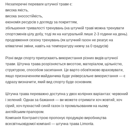
Незаперечні переваги штучної трави є:
висока якість,
висока зносостійкість,
економія ресурсів з догляду за покриттям,
збільшення тривалості тренувань (на штучній траві можна тренувати
спортсменів цілу добу, тоді як на натуральній лише 2-3 години на день).
продовження сезону тренувань (як штучний газон не реагує на
кліматичні зміни, навіть на температуру нижчу за 0 градусів)
Різні види спорту припускають використання різних видів штучної
трави. Штучна трава розрізняється висотою, матеріалом, щільністю,
структурою, способом засипання. Це варто обов'язково враховувати,
якщо призначенням майданчика буде універсальне використання — є
одразу визначити, який вид спорту буде основним.
Штучна трава переважно доступна у двох колірних варіантах: червоний
і зелений. Однак за бажання — ви можете отримати хоч жовтий, хоч
сірий, хоч пухнастий синій газон із промальованим на ньому
англійським прапором.
Компанія Контрактстрою пропонує продукцію виробництва
всесвітньовідомої компанії — штучна трава Limonta.