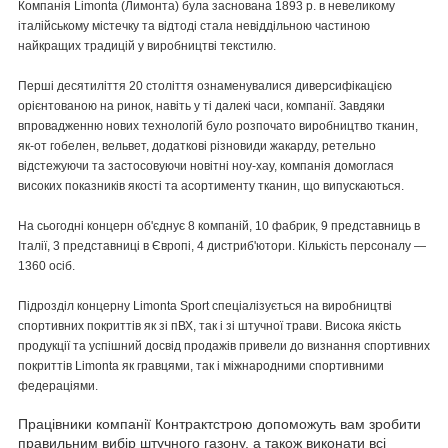
Компанія Limonta (Лимонта) була заснована 1893 р. в невеликому
італійському містечку та відтоді стала невіддільною частиною
найкращих традицій у виробництві текстилю.
Перші десятиліття 20 століття ознаменувалися диверсифікацією
орієнтованою на ринок, навіть у ті далекі часи, компанії. Завдяки
впровадженню нових технологій було розпочато виробництво тканин,
як-от гобелен, вельвет, додаткові різновиди жакарду, ретельно
відстежуючи та застосовуючи новітні ноу-хау, компанія домоглася
високих показників якості та асортименту тканин, що випускаються.
На сьогодні концерн об'єднує 8 компаній, 10 фабрик, 9 представниць в
Італії, 3 представниці в Європі, 4 дистриб'ютори. Кількість персоналу —
1360 осіб.
Підрозділ концерну Limonta Sport спеціалізується на виробництві
спортивних покриттів як зі пВХ, так і зі штучної трави. Висока якість
продукції та успішний досвід продажів привели до визнання спортивних
покриттів Limonta як гравцями, так і міжнародними спортивними
федераціями.
Працівники компанії Контрактстрою допоможуть вам зробити
правильним вибір штучного газону, а також виконати всі