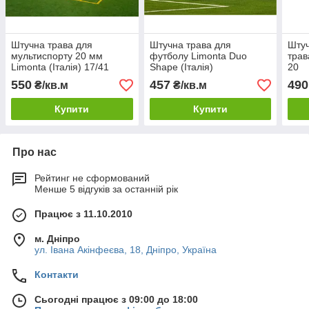
Штучна трава для
Штучна трава для
Штуч
мультиспорту 20 мм
футболу Limonta Duo
трав
Limonta (Італія) 17/41
Shape (Італія)
20
550
457
490
₴/кв.м
₴/кв.м
Купити
Купити
Про нас
Рейтинг не сформований
Менше 5 відгуків за останній рік
Працює з 11.10.2010
м. Дніпро
ул. Івана Акінфеєва, 18, Дніпро, Україна
Контакти
Сьогодні працює з 09:00 до 18:00