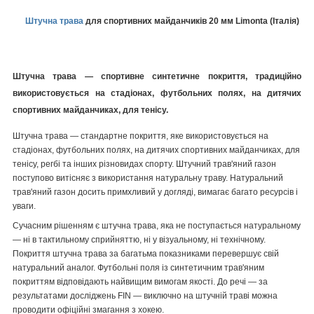
Штучна трава
для спортивних майданчиків 20 мм Limonta (Італія)
Штучна трава — спортивне синтетичне покриття, традиційно
використовується на стадіонах, футбольних полях, на дитячих
спортивних майданчиках, для тенісу.
Штучна трава — стандартне покриття, яке використовується на
стадіонах, футбольних полях, на дитячих спортивних майданчиках, для
тенісу, регбі та інших різновидах спорту. Штучний трав'яний газон
поступово витісняє з використання натуральну траву. Натуральний
трав'яний газон досить примхливий у догляді, вимагає багато ресурсів і
уваги.
Сучасним рішенням є штучна трава, яка не поступається натуральному
— ні в тактильному сприйняттю, ні у візуальному, ні технічному.
Покриття штучна трава за багатьма показниками перевершує свій
натуральний аналог. Футбольні поля із синтетичним трав'яним
покриттям відповідають найвищим вимогам якості. До речі — за
результатами досліджень FIN — виключно на штучній траві можна
проводити офіційні змагання з хокею.