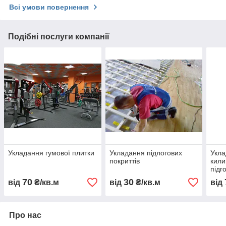
Всі умови повернення
Подібні послуги компанії
Укладання гумової плитки
Укладання підлогових
Укла
покриттів
кили
підг
70
30
від
₴/кв.м
від
₴/кв.м
від
Про нас