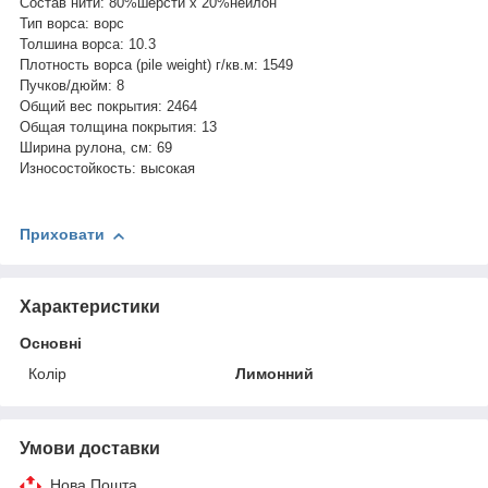
Состав нити: 80%шерсти х 20%нейлон
Тип ворса: ворс
Толшина ворса: 10.3
Плотность ворса (pile weight) г/кв.м: 1549
Пучков/дюйм: 8
Общий вес покрытия: 2464
Общая толщина покрытия: 13
Ширина рулона, см: 69
Износостойкость: высокая
Приховати
Характеристики
Основні
Колір
Лимонний
Умови доставки
Нова Пошта