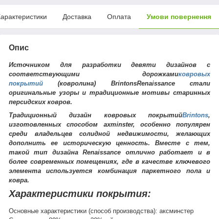
арактеристики
Доставка
Оплата
Умови повернення
Опис
Источником для разработки девяти дизайнов с
соответствующими дорожками
ковровых
покрытий
(ковролина) BrintonsRenaissance стали
оригинальные узоры и традиционные мотивы старинных
персидских ковров.
Традиционный дизайн ковровых покрытий
Brintons
,
изготовленных способом axminster, особенно популярен
среди владельцев солидной недвижимости, желающих
дополнить ее историческую ценность. Вместе с тем,
такой тип дизайна Renaissance отлично работает и в
более современных помещениях, где в качестве ключевого
элемента используется комбинация паркетного пола и
ковра.
Характеристики покрытия:
Основные характеристики (способ производства): аксминстер