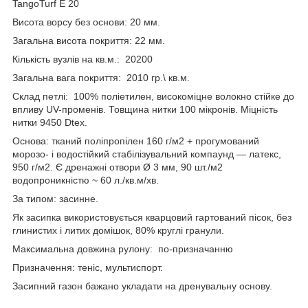
TangoTurf E 20
Висота ворсу без основи: 20 мм.
Загальна висота покриття: 22 мм.
Кількість вузлів на кв.м.: 20200
Загальна вага покриття: 2010 гр.\ кв.м.
Склад петлі: 100% поліетилен, високоміцне волокно стійке до
впливу UV-променів. Товщина нитки 100 мікронів. Міцність
нитки 9450 Dtex.
Основа: тканий поліпропілен 160 г/м2 + прогумований
морозо- і водостійкий стабілізувальний компаунд — латекс,
950 г/м2. Є дренажні отвори Ø 3 мм, 90 шт./м2
водопроникністю ~ 60 л./кв.м/хв.
За типом: засинне.
Як засипка використовується кварцовий гартований пісок, без
глинистих і литих домішок, 80% круглі гранули.
Максимальна довжина рулону: по-призначанню
Призначення: теніс, мультиспорт.
Засипний газон бажано укладати на дренувальну основу.