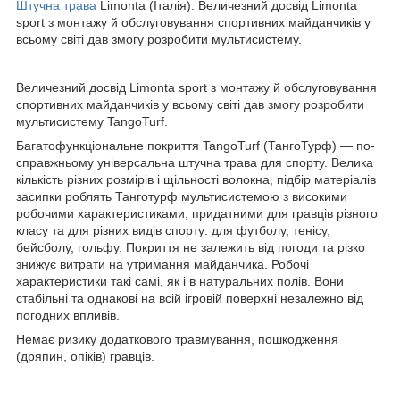
Штучна трава
Limonta (Італія). Величезний досвід Limonta
sport з монтажу й обслуговування спортивних майданчиків у
всьому світі дав змогу розробити мультисистему.
Величезний досвід Limonta sport з монтажу й обслуговування
спортивних майданчиків у всьому світі дав змогу розробити
мультисистему TangoTurf.
Багатофункціональне покриття TangoTurf (ТангоТурф) — по-
справжньому універсальна штучна трава для спорту. Велика
кількість різних розмірів і щільності волокна, підбір матеріалів
засипки роблять Танготурф мультисистемою з високими
робочими характеристиками, придатними для гравців різного
класу та для різних видів спорту: для футболу, тенісу,
бейсболу, гольфу. Покриття не залежить від погоди та різко
знижує витрати на утримання майданчика. Робочі
характеристики такі самі, як і в натуральних полів. Вони
стабільні та однакові на всій ігровій поверхні незалежно від
погодних впливів.
Немає ризику додаткового травмування, пошкодження
(дряпин, опіків) гравців.