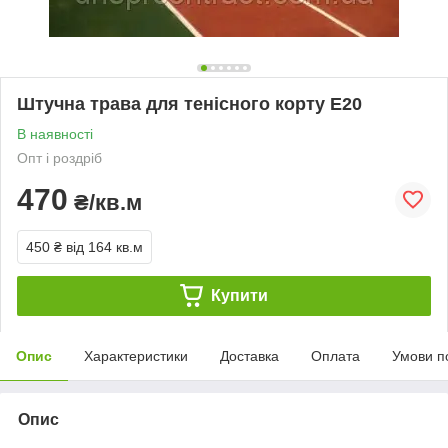
Штучна трава для тенісного корту Е20
В наявності
Опт і роздріб
470
₴/кв.м
450 ₴
від 164 кв.м
Купити
Опис
Характеристики
Доставка
Оплата
Умови п
Опис