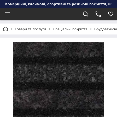
Комерційні, килимові, спортивні та резинові покриття, шту
Товари та послуги
Спеціальні покриття
Брудозахисні