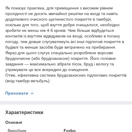
Як показує практика, для приміщення з високим рівнем
прохідності не досить звичайної решітки на вході та навіть
додаткового очисного щетинистого покриття в тамбурі,
оскільки для того, щоб взуття добре очищалося, необхідно
зробити не менш ніж 4-6 кроків. Чим більше відбудеться
контактів із взуттям відвідувачів на вході, особливо в погану
погоду, тим довше слугуватимуть всі інші підлогові покриття в
будівлі та менше засобів буде витрачено на прибирання.
Якраз для цього слугує спеціально розроблене ворсове
брудоочисне (або брудозахисне) покриття. Його головне
завдання — максимально зібрати пісок, бруд і вологу та
утримувати це все всередині до очищення.
Отже, ефективна система брудозахисних підлогових покриттів
(вхід-тамбур-ветьбуль):
Приховати
Характеристики
Основні
Виробник
Forbo