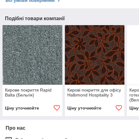
Всі умови повернення
Подібні товари компанії
Кирове покриття Rapid
Кирові покриття для офісу
Киро
Balta (Бельгія)
Halbmond Hospitality 3
готе
(Вел
Ціну уточнюйте
Ціну уточнюйте
Цін
Про нас