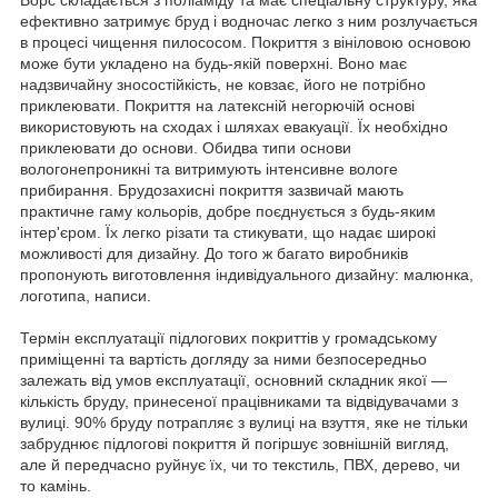
ефективно затримує бруд і водночас легко з ним розлучається
в процесі чищення пилососом. Покриття з вініловою основою
може бути укладено на будь-якій поверхні. Воно має
надзвичайну зносостійкість, не ковзає, його не потрібно
приклеювати. Покриття на латексній негорючій основі
використовують на сходах і шляхах евакуації. Їх необхідно
приклеювати до основи. Обидва типи основи
вологонепроникні та витримують інтенсивне вологе
прибирання. Брудозахисні покриття зазвичай мають
практичне гаму кольорів, добре поєднується з будь-яким
інтер'єром. Їх легко різати та стикувати, що надає широкі
можливості для дизайну. До того ж багато виробників
пропонують виготовлення індивідуального дизайну: малюнка,
логотипа, написи.
Термін експлуатації підлогових покриттів у громадському
приміщенні та вартість догляду за ними безпосередньо
залежать від умов експлуатації, основний складник якої —
кількість бруду, принесеної працівниками та відвідувачами з
вулиці. 90% бруду потрапляє з вулиці на взуття, яке не тільки
забруднює підлогові покриття й погіршує зовнішній вигляд,
але й передчасно руйнує їх, чи то текстиль, ПВХ, дерево, чи
то камінь.