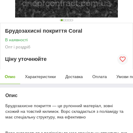
Брудозахисні покриття Coral
В наявності
Опт і роздріб
Ціну уточнюйте
Опис
Характеристики
Доставка
Оплата
Умови п
Опис
Брудозахисне покриття — це рулонний матеріал, зовні
схожий на товстий килимок. Ворс складається з поліаміду та
має спеціальну структуру, яка ефективно
Ворс складається з поліаміду та має спеціальну структуру, яка