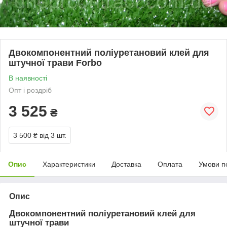
Двокомпонентний поліуретановий клей для
штучної трави Forbo
В наявності
Опт і роздріб
3 525
₴
3 500 ₴
від 3 шт.
Опис
Характеристики
Доставка
Оплата
Умови п
Опис
Двокомпонентний поліуретановий клей для
штучної трави