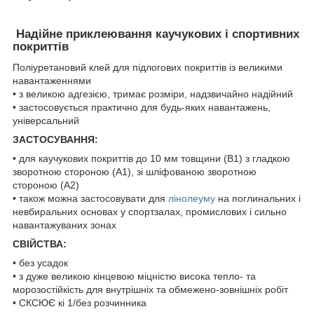
Надійне приклеювання каучукових і спортивних
покриттів
Поліуретановий клей для підлогових покриттів із великими
навантаженнями
• з великою адгезією, тримає розміри, надзвичайно надійний
• застосовується практично для будь-яких навантажень,
універсальний
ЗАСТОСУВАННЯ:
• для каучукових покриттів до 10 мм товщини (В1) з гладкою
зворотною стороною (А1), зі шліфованою зворотною
стороною (А2)
• також можна застосовувати для
лінолеуму
на поглинальних і
невбиральних основах у спортзалах, промислових і сильно
навантажуваних зонах
СВІЙСТВА:
• без усадок
• з дуже великою кінцевою міцністю висока тепло- та
морозостійкість для внутрішніх та обмежено-зовнішніх робіт
• СКСЮЄ кі 1/без розчинника